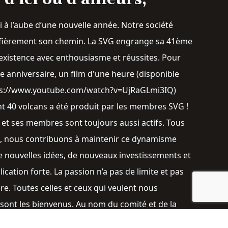
i à l’aube d’une nouvelle année. Notre société
 fièrement son chemin. La SVG engrange sa 41ème
existence avec enthousiasme et réussites. Pour
 anniversaire, un film d'une heure (disponible
ps://www.youtube.com/watch?v=UjRaGLmi3IQ)
t 40 volcans a été produit par les membres SVG !
 et ses membres sont toujours aussi actifs. Tous
, nous contribuons à maintenir ce dynamisme
e nouvelles idées, de nouveaux investissements et
ication forte. La passion n’a pas de limite et pas
ère. Toutes celles et ceux qui veulent nous
 sont les bienvenus. Au nom du comité et de la
ouhaite à toutes et tous, une très bonne nouvelle