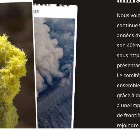
Nous voic
continue
années d’
son 40ème
sous htt
présentan
Le comité
ensemble
grâce à d
à une impl
de fronti
rejoindre
SVG, je s